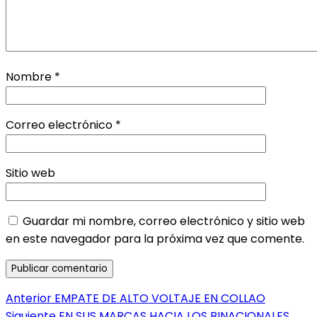
Nombre
*
Correo electrónico
*
Sitio web
Guardar mi nombre, correo electrónico y sitio web
en este navegador para la próxima vez que comente.
Navegación
Entrada
Anterior
EMPATE DE ALTO VOLTAJE EN COLLAO
anterior:
Entrada
Siguiente
EN SUS MARCAS HACIA LOS BINACIONALES