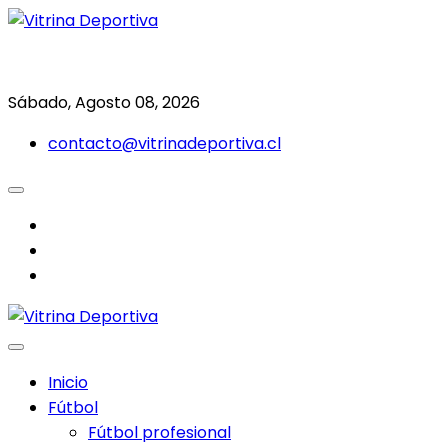
Saltar
al
Todo en deporte nacional e internacional
Vitrina Deportiva
contenido
Sábado, Agosto 08, 2026
contacto@vitrinadeportiva.cl
facebook
twitter
instagram
Inicio
Fútbol
Fútbol profesional