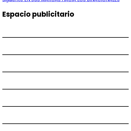
de
siguiente:
entradas
Espacio publicitario