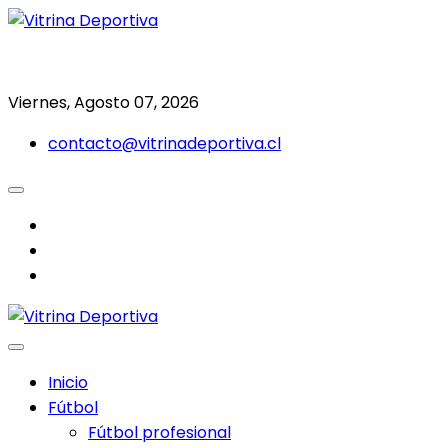
Saltar
al
Todo en deporte nacional e internacional
Vitrina Deportiva
contenido
Viernes, Agosto 07, 2026
contacto@vitrinadeportiva.cl
facebook
twitter
instagram
Inicio
Fútbol
Fútbol profesional