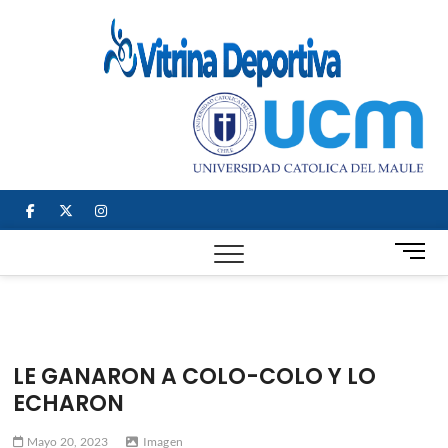
Saltar
al
Vitrin
TODO EN
contenido
DEPORTE
Depor
NACIONAL E
INTERNACIONAL
facebook
twitter
instagram
B
o
t
ó
n
d
LE GANARON A COLO-COLO Y LO
e
ECHARON
m
e
Mayo 20, 2023
Imagen
n