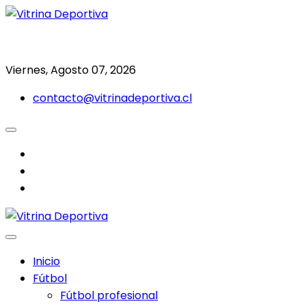
Saltar
al
Todo en deporte nacional e internacional
Vitrina Deportiva
contenido
Viernes, Agosto 07, 2026
contacto@vitrinadeportiva.cl
facebook
twitter
instagram
Inicio
Fútbol
Fútbol profesional