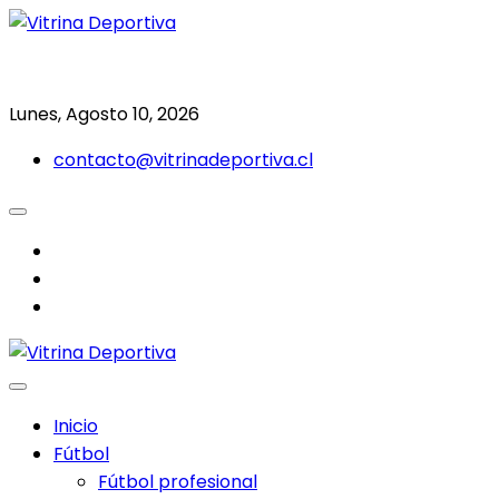
Saltar
al
Todo en deporte nacional e internacional
Vitrina Deportiva
contenido
Lunes, Agosto 10, 2026
contacto@vitrinadeportiva.cl
facebook
twitter
instagram
Inicio
Fútbol
Fútbol profesional