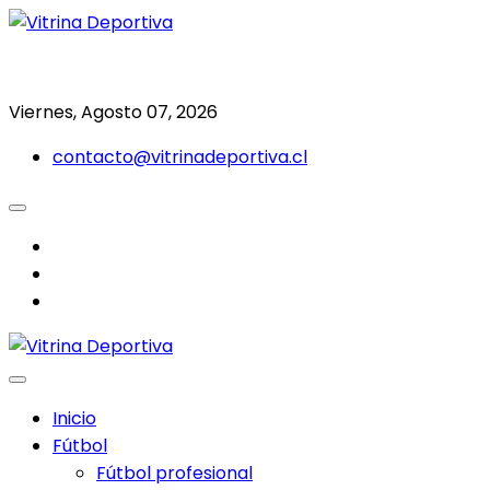
Saltar
al
Todo en deporte nacional e internacional
Vitrina Deportiva
contenido
Viernes, Agosto 07, 2026
contacto@vitrinadeportiva.cl
facebook
twitter
instagram
Inicio
Fútbol
Fútbol profesional