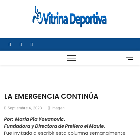
Saltar
al
Vitrin
TODO EN
contenido
DEPORTE
Depor
NACIONAL E
INTERNACIONA
facebook
twitter
instagram
B
o
t
ó
n
d
LA EMERGENCIA CONTINÚA
e
m
Septiembre 4, 2023
Imagen
e
n
Por: María Pía Yovanovic.
ú
Fundadora y Directora de Prefiero el Maule.
Fue invitada a escribir esta columna semanalmente.