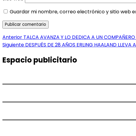
Guardar mi nombre, correo electrónico y sitio web 
Navegación
Entrada
Anterior
TALCA AVANZA Y LO DEDICA A UN COMPAÑER
anterior:
Entrada
Siguiente
DESPUÉS DE 28 AÑOS ERLING HAALAND LLEVA 
de
siguiente:
entradas
Espacio publicitario