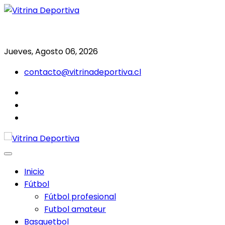
Saltar
al
Todo en deporte nacional e internacional
Vitrina Deportiva
contenido
Jueves, Agosto 06, 2026
contacto@vitrinadeportiva.cl
facebook
twitter
instagram
Inicio
Fútbol
Fútbol profesional
Futbol amateur
Basquetbol