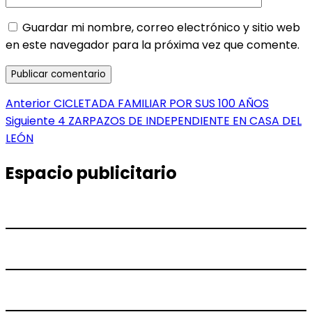
Guardar mi nombre, correo electrónico y sitio web
en este navegador para la próxima vez que comente.
Navegación
Entrada
Anterior
CICLETADA FAMILIAR POR SUS 100 AÑOS
anterior:
Entrada
Siguiente
4 ZARPAZOS DE INDEPENDIENTE EN CASA DEL
de
siguiente:
LEÓN
entradas
Espacio publicitario