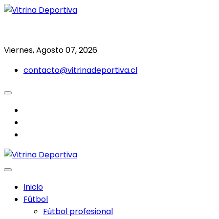
Saltar
al
Todo en deporte nacional e internacional
Vitrina Deportiva
contenido
Viernes, Agosto 07, 2026
contacto@vitrinadeportiva.cl
facebook
twitter
instagram
Inicio
Fútbol
Fútbol profesional