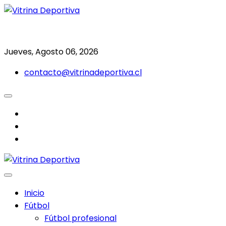
Saltar
al
Todo en deporte nacional e internacional
Vitrina Deportiva
contenido
Jueves, Agosto 06, 2026
contacto@vitrinadeportiva.cl
facebook
twitter
instagram
Inicio
Fútbol
Fútbol profesional