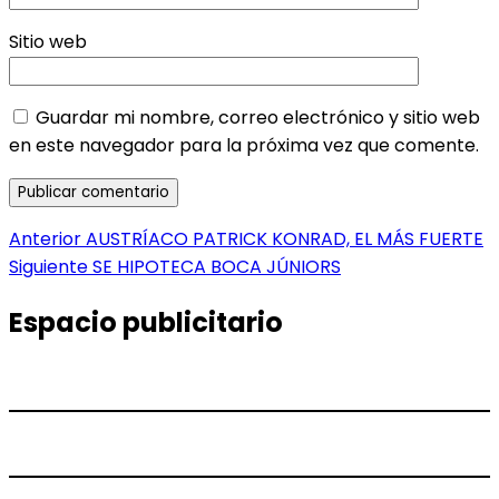
Sitio web
Guardar mi nombre, correo electrónico y sitio web
en este navegador para la próxima vez que comente.
Navegación
Entrada
Anterior
AUSTRÍACO PATRICK KONRAD, EL MÁS FUERTE
anterior:
Entrada
Siguiente
SE HIPOTECA BOCA JÚNIORS
de
siguiente:
entradas
Espacio publicitario