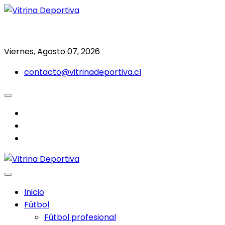
Saltar
al
Todo en deporte nacional e internacional
Vitrina Deportiva
contenido
Viernes, Agosto 07, 2026
contacto@vitrinadeportiva.cl
facebook
twitter
instagram
Inicio
Fútbol
Fútbol profesional