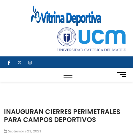
Saltar
al
Vitrin
TODO EN
contenido
DEPORTE
Depor
NACIONAL E
INTERNACIONAL
facebook
twitter
instagram
B
o
t
ó
n
d
INAUGURAN CIERRES PERIMETRALES
e
PARA CAMPOS DEPORTIVOS
m
e
Septiembre 21, 2021
n