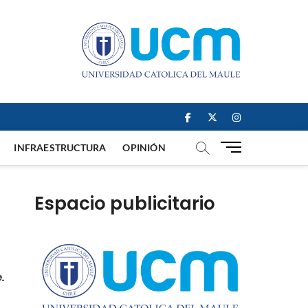
facebook
twitter
instagram
B
INFRAESTRUCTURA
OPINIÓN
o
t
ó
Espacio publicitario
n
d
e
m
e
.
n
ú