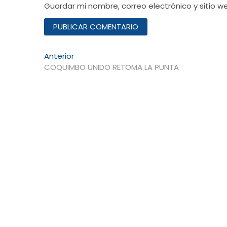
Guardar mi nombre, correo electrónico y sitio 
Navegación
Entrada
Anterior
anterior:
COQUIMBO UNIDO RETOMA LA PUNTA
de
entradas