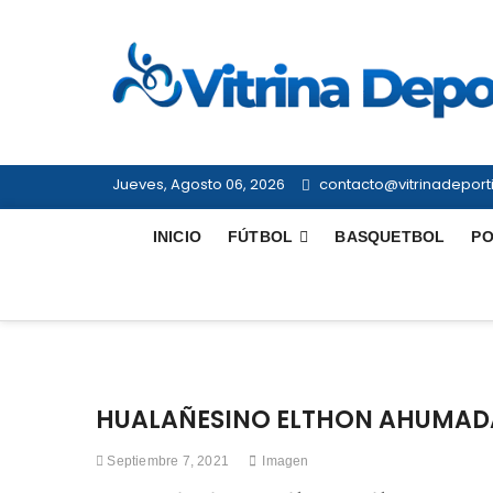
Saltar
al
contenido
Jueves, Agosto 06, 2026
contacto@vitrinadeporti
INICIO
FÚTBOL
BASQUETBOL
PO
HUALAÑESINO ELTHON AHUMADA
Septiembre 7, 2021
Imagen