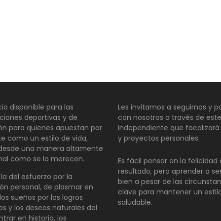
io disponible para las
Les invitamos a seguirnos y pa
ciones deportivas y de
con nosotros a través de este
ión para quienes apuestan por
independiente que focalizará
te como un estilo de vida,
y proyectos personales.
 desde una manera altamente
nal como se lo merecen.
Es fácil pensar en la felicida
resultado, pero aprender a se
día del esfuerzo por la
bien a pesar de las circunsta
ón personal, de plasmar en
clave para mantener un estil
los sueños por los logros
saludable.
os y los deseos naturales del
ntrar en historia, los