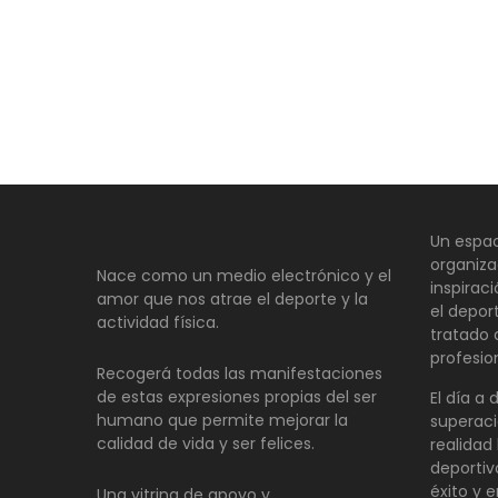
Un espac
organiza
Nace como un medio electrónico y el
inspirac
amor que nos atrae el deporte y la
el depor
actividad física.
tratado
profesio
Recogerá todas las manifestaciones
de estas expresiones propias del ser
El día a 
humano que permite mejorar la
superaci
calidad de vida y ser felices.
realidad 
deportiv
éxito y e
Una vitrina de apoyo y