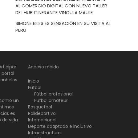
AL COMERCIO DIGITAL CON NUEVO TALLER
DEL HUB ITINERANTE VINCULA MAULE
SIMONE BILES ES SENSACIÓN EN SU VISITA AL
PERÚ
rticipar
Acceso rápido
 portal
 anhelos
Inicio
Fútbol
Fútbol profesional
d como un
Futbol amateur
ntirnos
Basquetbol
ncias es
Polideportivo
o de vida
Internacional
Deporte adaptado e inclusivo
Infraestructura