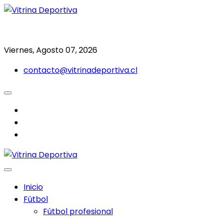
Saltar
al
Todo en deporte nacional e internacional
Vitrina Deportiva
contenido
Viernes, Agosto 07, 2026
contacto@vitrinadeportiva.cl
facebook
twitter
instagram
Inicio
Fútbol
Fútbol profesional