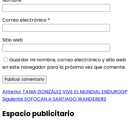
Nombre
*
Correo electrónico
*
Sitio web
Guardar mi nombre, correo electrónico y sitio web
en este navegador para la próxima vez que comente.
Navegación
Entrada
Anterior
TANIA GONZÁLEZ VIVE EL MUNDIAL ENDUROGP
anterior:
Entrada
Siguiente
SOFOCAN A SANTIAGO WANDERERS
de
siguiente:
entradas
Espacio publicitario