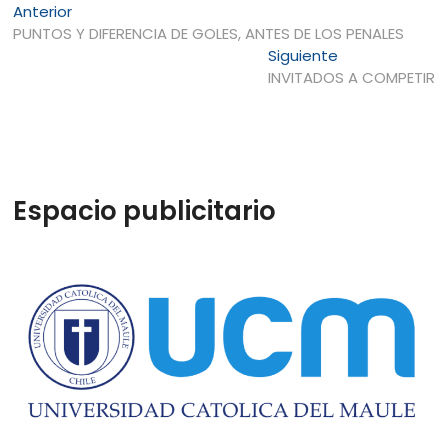
Navegación
Entrada
Anterior
anterior:
PUNTOS Y DIFERENCIA DE GOLES, ANTES DE LOS PENALES
de
Entrada
Siguiente
entradas
siguiente:
INVITADOS A COMPETIR
Espacio publicitario