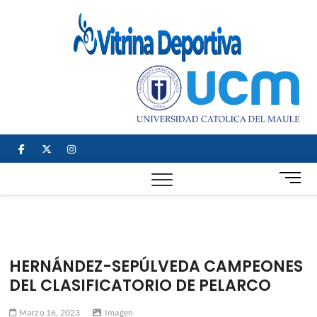
Saltar
al
Vitrin
TODO EN
contenido
DEPORTE
Depor
NACIONAL E
INTERNACIONAL
facebook
twitter
instagram
B
o
t
ó
n
d
HERNÁNDEZ-SEPÚLVEDA CAMPEONES
e
DEL CLASIFICATORIO DE PELARCO
m
e
Marzo 16, 2023
Imagen
n