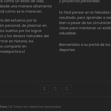
te como un estilo de vida,
y proyectos personales.
 desde una manera altamente
nal como se lo merecen.
Es fácil pensar en la felicida
resultado, pero aprender a se
día del esfuerzo por la
bien a pesar de las circunsta
ón personal, de plasmar en
clave para mantener un estil
los sueños por los logros
saludable.
os y los deseos naturales del
ntrar en historia, los
Bienvenidos a su portal de los
s compartir en
deportes.
inadeportiva.cl
facebook
twitter
instagram
Press
| © Todos los derechos reservados