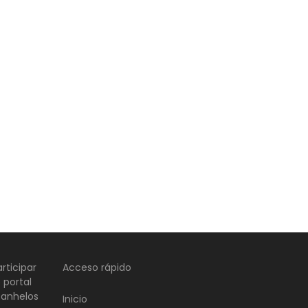
rticipar
Acceso rápido
 portal
 anhelos
Inicio