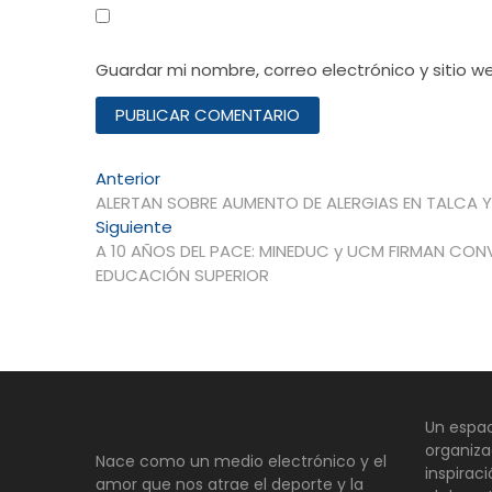
Guardar mi nombre, correo electrónico y sitio 
Navegación
Entrada
Anterior
anterior:
ALERTAN SOBRE AUMENTO DE ALERGIAS EN TALCA
de
Entrada
Siguiente
entradas
siguiente:
A 10 AÑOS DEL PACE: MINEDUC y UCM FIRMAN CO
EDUCACIÓN SUPERIOR
Un espac
organiza
Nace como un medio electrónico y el
inspirac
amor que nos atrae el deporte y la