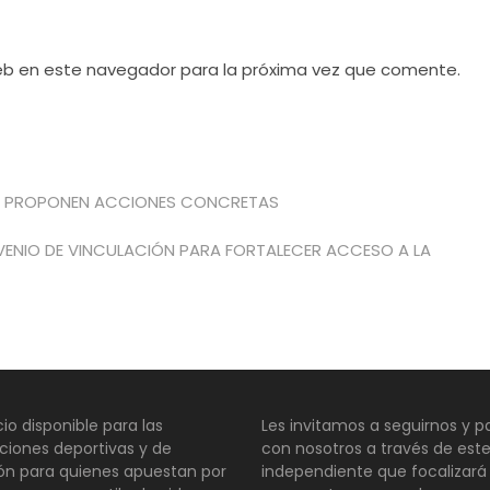
web en este navegador para la próxima vez que comente.
 Y PROPONEN ACCIONES CONCRETAS
NVENIO DE VINCULACIÓN PARA FORTALECER ACCESO A LA
io disponible para las
Les invitamos a seguirnos y pa
ciones deportivas y de
con nosotros a través de este
ión para quienes apuestan por
independiente que focalizará