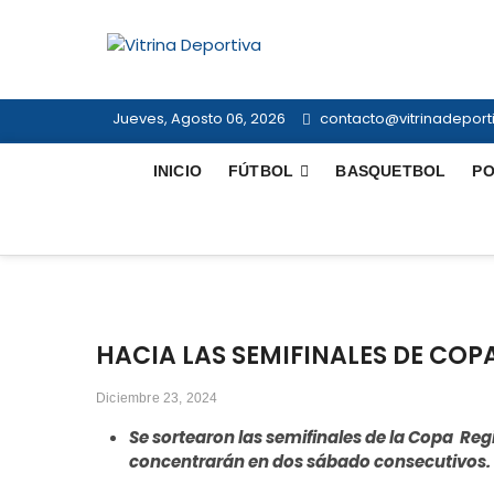
Saltar
al
Vitrina Dep
contenido
TODO EN DEPORTE NACIONAL E 
Jueves, Agosto 06, 2026
contacto@vitrinadeporti
INICIO
FÚTBOL
BASQUETBOL
PO
HACIA LAS SEMIFINALES DE COP
Diciembre 23, 2024
Se sortearon las semifinales de la Copa Reg
concentrarán en dos sábado consecutivos.