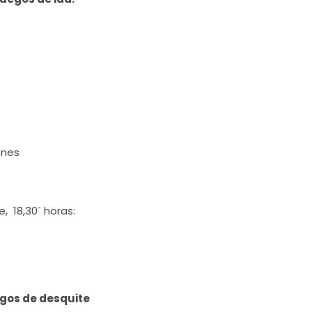
enes
 18,30´ horas:
gos de desquite