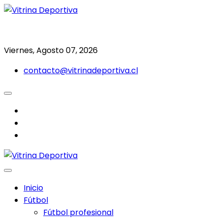
Saltar
al
Todo en deporte nacional e internacional
Vitrina Deportiva
contenido
Viernes, Agosto 07, 2026
contacto@vitrinadeportiva.cl
facebook
twitter
instagram
Inicio
Fútbol
Fútbol profesional