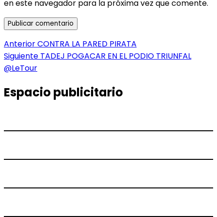
en este navegador para la próxima vez que comente.
Navegación
Entrada
Anterior
CONTRA LA PARED PIRATA
anterior:
Entrada
Siguiente
TADEJ POGACAR EN EL PODIO TRIUNFAL
de
siguiente:
@LeTour
entradas
Espacio publicitario