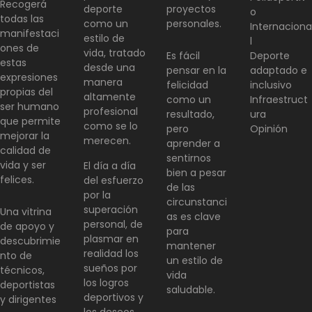
Recogerá
deporte
proyectos
o
todas las
como un
personales.
Internaciona
manifestaci
estilo de
l
ones de
vida, tratado
Es fácil
Deporte
estas
desde una
pensar en la
adaptado e
expresiones
manera
felicidad
inclusivo
propias del
altamente
como un
Infraestruct
ser humano
profesional
resultado,
ura
que permite
como se lo
pero
Opinión
mejorar la
merecen.
aprender a
calidad de
sentirnos
vida y ser
El día a día
bien a pesar
felices.
del esfuerzo
de las
por la
circunstanci
superación
Una vitrina
as es clave
personal, de
de apoyo y
para
plasmar en
descubrimie
mantener
realidad los
nto de
un estilo de
sueños por
técnicos,
vida
los logros
deportistas
saludable.
deportivos y
y dirigentes