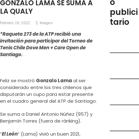
o
d
GONZALO LAMA SE SUMA A
e
LA QUALY
publici
m
tario
e
Febrero 19, 2022
Imagen
n
*Raqueta 273 de la ATP recibió una
ú
invitación para participar del Torneo de
Tenis Chile Dove Men + Care Open de
Santiago.
Feliz se mostró
Gonzalo Lama
al ser
considerado entre los tres chilenos que
disputarán un cupo para estar presente
en el cuadro general del ATP de Santiago.
Se suma a Daniel Antonio Núñez (957) y
Benjamín Torres (fuera de ránking).
“
El León
” (Lama) vivió un buen 2021,