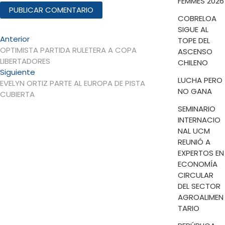
FEMMES 2026
COBRELOA
SIGUE AL
Navegación
Entrada
Anterior
TOPE DEL
anterior:
OPTIMISTA PARTIDA RULETERA A COPA
ASCENSO
de
LIBERTADORES
CHILENO
entradas
Entrada
Siguiente
LUCHA PERO
siguiente:
EVELYN ORTIZ PARTE AL EUROPA DE PISTA
NO GANA
CUBIERTA
SEMINARIO
INTERNACIO
NAL UCM
REUNIÓ A
EXPERTOS EN
ECONOMÍA
CIRCULAR
DEL SECTOR
AGROALIMEN
TARIO