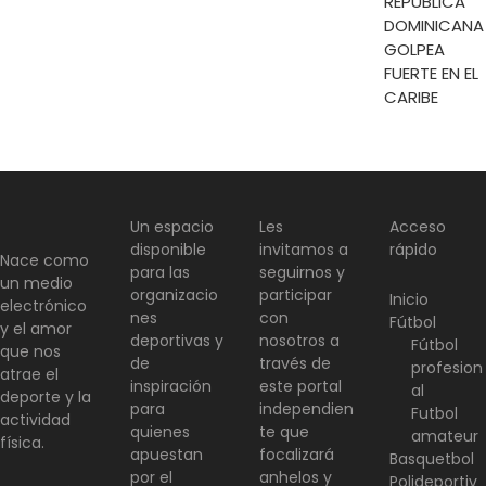
REPÚBLICA
DOMINICANA
GOLPEA
FUERTE EN EL
CARIBE
Un espacio
Les
Acceso
disponible
invitamos a
rápido
Nace como
para las
seguirnos y
un medio
organizacio
participar
Inicio
electrónico
nes
con
Fútbol
y el amor
deportivas y
nosotros a
Fútbol
que nos
de
través de
profesion
atrae el
inspiración
este portal
al
deporte y la
para
independien
Futbol
actividad
quienes
te que
amateur
física.
apuestan
focalizará
Basquetbol
por el
anhelos y
Polideportiv