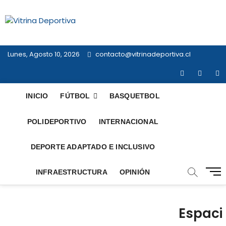
Saltar
al
Vitrina
contenido
TODO EN DEPORTE NACIONAL E
INTERNACIONAL
Deportiva
Lunes, Agosto 10, 2026
contacto@vitrinadeportiva.cl
facebook
twitter
in
INICIO
FÚTBOL
BASQUETBOL
POLIDEPORTIVO
INTERNACIONAL
DEPORTE ADAPTADO E INCLUSIVO
B
INFRAESTRUCTURA
OPINIÓN
o
t
ó
Espaci
n