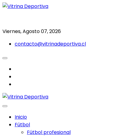
Saltar
al
Todo en deporte nacional e internacional
Vitrina Deportiva
contenido
Viernes, Agosto 07, 2026
contacto@vitrinadeportiva.cl
facebook
twitter
instagram
Inicio
Fútbol
Fútbol profesional