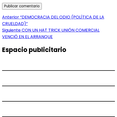
Navegación
Entrada
Anterior
“DEMOCRACIA DEL ODIO (POLÍTICA DE LA
anterior:
CRUELDAD)”
de
Entrada
Siguiente
CON UN HAT TRICK UNIÓN COMERCIAL
entradas
siguiente:
VENCIÓ EN EL ARRANQUE
Espacio publicitario