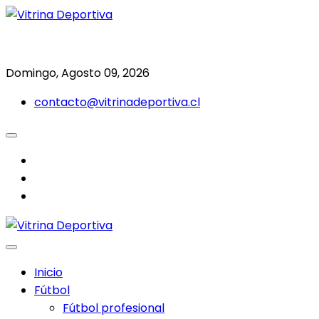
Saltar
al
Todo en deporte nacional e internacional
Vitrina Deportiva
contenido
Domingo, Agosto 09, 2026
contacto@vitrinadeportiva.cl
facebook
twitter
instagram
Inicio
Fútbol
Fútbol profesional