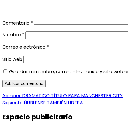
Comentario
*
Nombre
*
Correo electrónico
*
Sitio web
Guardar mi nombre, correo electrónico y sitio web 
Navegación
Entrada
Anterior
DRAMÁTICO TÍTULO PARA MANCHESTER CITY
anterior:
Entrada
Siguiente
ÑUBLENSE TAMBIÉN LIDERA
de
siguiente:
entradas
Espacio publicitario