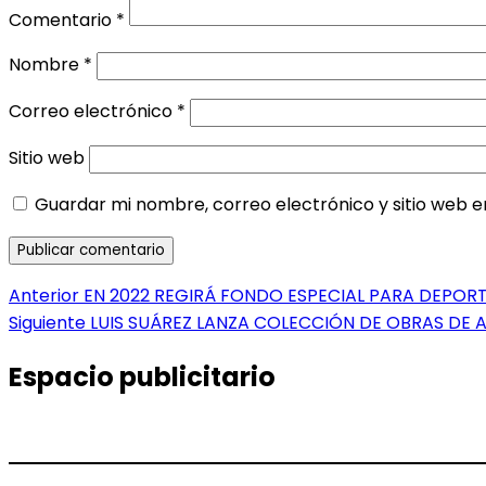
Comentario
*
Nombre
*
Correo electrónico
*
Sitio web
Guardar mi nombre, correo electrónico y sitio web 
Navegación
Entrada
Anterior
EN 2022 REGIRÁ FONDO ESPECIAL PARA DEPORT
anterior:
Entrada
Siguiente
LUIS SUÁREZ LANZA COLECCIÓN DE OBRAS DE A
de
siguiente:
entradas
Espacio publicitario