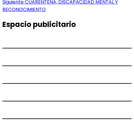
anterior:
Entrada
Siguiente
CUARENTENA, DISCAPACIDAD MENTAL Y
de
siguiente:
RECONOCIMIENTO
entradas
Espacio publicitario