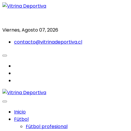
Saltar
al
Todo en deporte nacional e internacional
Vitrina Deportiva
contenido
Viernes, Agosto 07, 2026
contacto@vitrinadeportiva.cl
facebook
twitter
instagram
Inicio
Fútbol
Fútbol profesional