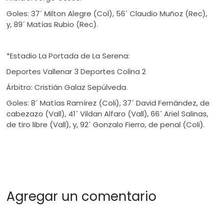
Goles: 37´ Milton Alegre (Col), 56´ Claudio Muñoz (Rec),
y, 89´ Matías Rubio (Rec).
*Estadio La Portada de La Serena:
Deportes Vallenar 3 Deportes Colina 2
Árbitro: Cristián Galaz Sepúlveda.
Goles: 8´ Matías Ramírez (Coli), 37´ David Fernández, de
cabezazo (Vall), 41´ Vildan Alfaro (Vall), 66´ Ariel Salinas,
de tiro libre (Vall), y, 92´ Gonzalo Fierro, de penal (Coli).
Agregar un comentario