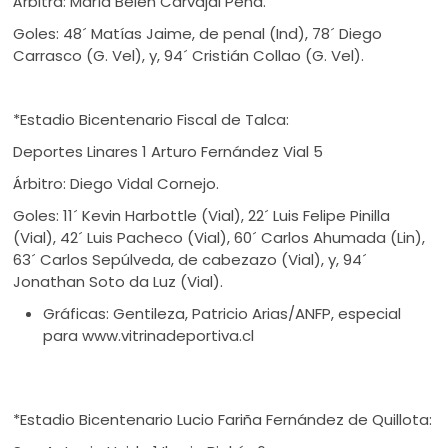
Árbitra: María Belén Carvajal Peña.
Goles: 48´ Matías Jaime, de penal (Ind), 78´ Diego
Carrasco (G. Vel), y, 94´ Cristián Collao (G. Vel).
*Estadio Bicentenario Fiscal de Talca:
Deportes Linares 1 Arturo Fernández Vial 5
Árbitro: Diego Vidal Cornejo.
Goles: 11´ Kevin Harbottle (Vial), 22´ Luis Felipe Pinilla
(Vial), 42´ Luis Pacheco (Vial), 60´ Carlos Ahumada (Lin),
63´ Carlos Sepúlveda, de cabezazo (Vial), y, 94´
Jonathan Soto da Luz (Vial).
Gráficas: Gentileza, Patricio Arias/ANFP, especial
para www.vitrinadeportiva.cl
*Estadio Bicentenario Lucio Fariña Fernández de Quillota: