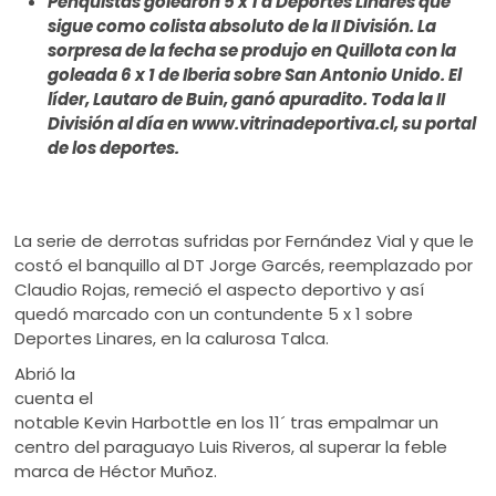
Penquistas golearon 5 x 1 a Deportes Linares que
ú
sigue como colista absoluto de la II División. La
sorpresa de la fecha se produjo en Quillota con la
goleada 6 x 1 de Iberia sobre San Antonio Unido. El
líder, Lautaro de Buin, ganó apuradito. Toda la II
División al día en www.vitrinadeportiva.cl, su portal
de los deportes.
La serie de derrotas sufridas por Fernández Vial y que le
costó el banquillo al DT Jorge Garcés, reemplazado por
Claudio Rojas, remeció el aspecto deportivo y así
quedó marcado con un contundente 5 x 1 sobre
Deportes Linares, en la calurosa Talca.
Abrió la
cuenta el
notable Kevin Harbottle en los 11´ tras empalmar un
centro del paraguayo Luis Riveros, al superar la feble
marca de Héctor Muñoz.