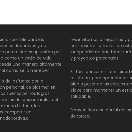
io disponible para las
Les invitamos a seguirnos y pa
ciones deportivas y de
con nosotros a través de este
ión para quienes apuestan por
independiente que focalizará
te como un estilo de vida,
y proyectos personales.
 desde una manera altamente
nal como se lo merecen.
Es fácil pensar en la felicida
resultado, pero aprender a se
día del esfuerzo por la
bien a pesar de las circunsta
ón personal, de plasmar en
clave para mantener un estil
los sueños por los logros
saludable.
os y los deseos naturales del
ntrar en historia, los
Bienvenidos a su portal de los
s compartir en
deportes.
inadeportiva.cl