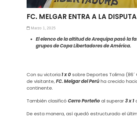
FC. MELGAR ENTRA A LA DISPUTA
Marzo 1, 2025
El elenco de la altitud de Arequipa pasó la f
grupos de Copa Libertadores de América.
Con su victoria
1 x 0
sobre Deportes Tolima (86´ 
de visitante,
FC. Melgar del Perú
ha crecido haci
continente.
También clasificó
Cerro Porteño
al superar
3 x 1
De esta manera, así quedó estructurado el últim