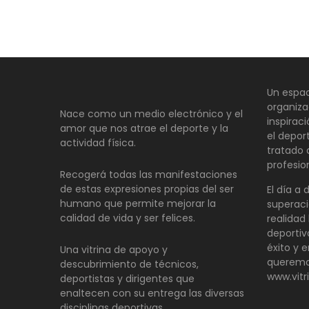
Un espac
organiza
Nace como un medio electrónico y el
inspirac
amor que nos atrae el deporte y la
el depor
actividad física.
tratado
profesio
Recogerá todas las manifestaciones
de estas expresiones propias del ser
El día a 
humano que permite mejorar la
superaci
calidad de vida y ser felices.
realidad 
deportiv
éxito y e
Una vitrina de apoyo y
queremo
descubrimiento de técnicos,
www.vitr
deportistas y dirigentes que
enaltecen con su entrega las diversas
disciplinas deportivas.