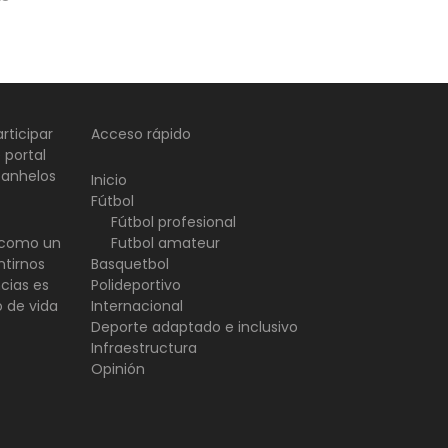
rticipar
Acceso rápido
 portal
 anhelos
Inicio
Fútbol
Fútbol profesional
d como un
Futbol amateur
ntirnos
Basquetbol
ncias es
Polideportivo
o de vida
Internacional
Deporte adaptado e inclusivo
Infraestructura
Opinión