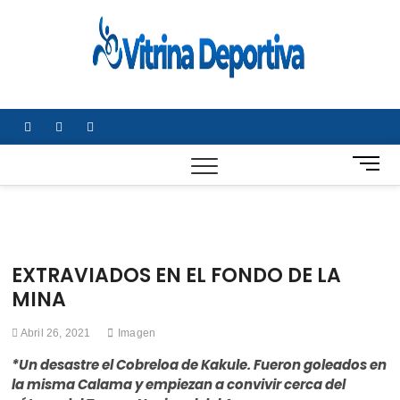
Saltar
al
Vitrin
TODO EN
contenido
DEPORTE
Depor
NACIONAL E
INTERNACIONA
facebook
twitter
instagram
B
o
t
ó
n
d
EXTRAVIADOS EN EL FONDO DE LA
e
MINA
m
e
Abril 26, 2021
Imagen
n
ú
*Un desastre el Cobreloa de Kakule. Fueron goleados en
la misma Calama y empiezan a convivir cerca del