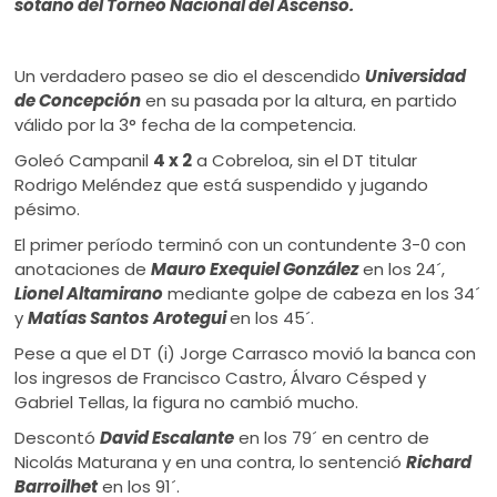
sótano del Torneo Nacional del Ascenso.
Un verdadero paseo se dio el descendido
Universidad
de Concepción
en su pasada por la altura, en partido
válido por la 3° fecha de la competencia.
Goleó Campanil
4 x 2
a Cobreloa, sin el DT titular
Rodrigo Meléndez que está suspendido y jugando
pésimo.
El primer período terminó con un contundente 3-0 con
anotaciones de
Mauro Exequiel González
en los 24´,
Lionel Altamirano
mediante golpe de cabeza en los 34´
y
Matías Santos
Arotegui
en los 45´.
Pese a que el DT (i) Jorge Carrasco movió la banca con
los ingresos de Francisco Castro, Álvaro Césped y
Gabriel Tellas, la figura no cambió mucho.
Descontó
David Escalante
en los 79´ en centro de
Nicolás Maturana y en una contra, lo sentenció
Richard
Barroilhet
en los 91´.