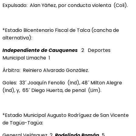
Expulsado: Alan Yáñez, por conducta violenta (Coli).
*Estadio Bicentenario Fiscal de Talca (cancha de
alternativa):
Independiente de Cauquenes
2 Deportes
Municipal Limache 1
Árbitro: Reiniero Alvarado González.
Goles: 33´ Joaquín Fenolio (Ind), 48´ Milton Alegre
(Ind), y, 65´ Diego Huerta, de penal (Lim).
*Estadio Municipal Augusto Rodríguez de San Vicente
de Tagüa-Tagüa:
General Velásquez 2
Rodelindo Román
5