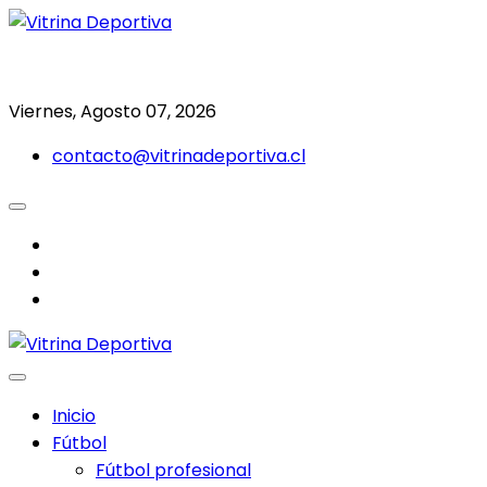
Saltar
al
Todo en deporte nacional e internacional
Vitrina Deportiva
contenido
Viernes, Agosto 07, 2026
contacto@vitrinadeportiva.cl
facebook
twitter
instagram
Inicio
Fútbol
Fútbol profesional