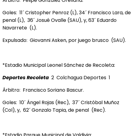
Árbitro: Felipe González Orellana.
Goles: 11´ Cristopher Penroz (L), 34´ Francisco Lara, de
penal (L), 36´ Josué Ovalle (SAU), y, 63´ Eduardo
Navarrete (L).
Expulsado: Giovanni Asken, por juego brusco (SAU).
*Estadio Municipal Leonel Sánchez de Recoleta:
Deportes Recoleta
2 Colchagua Deportes 1
Árbitro: Francisco Soriano Bascur.
Goles: 10´ Ángel Rojas (Rec), 37´ Cristóbal Muñoz
(Col), y, 62´ Gonzalo Tapia, de penal (Rec).
*Estadio Parque Municipal de Valdivia: