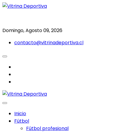
Saltar
al
Todo en deporte nacional e internacional
Vitrina Deportiva
contenido
Domingo, Agosto 09, 2026
contacto@vitrinadeportiva.cl
facebook
twitter
instagram
Inicio
Fútbol
Fútbol profesional