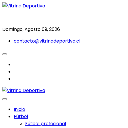
Saltar
al
Todo en deporte nacional e internacional
Vitrina Deportiva
contenido
Domingo, Agosto 09, 2026
contacto@vitrinadeportiva.cl
facebook
twitter
instagram
Inicio
Fútbol
Fútbol profesional