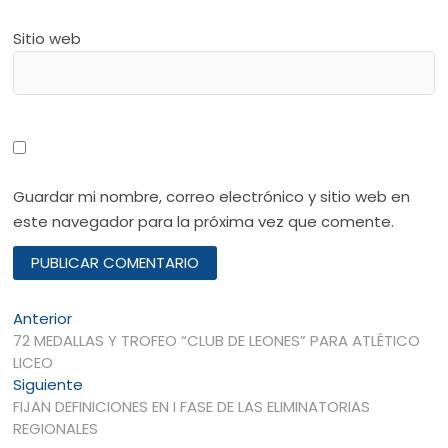
Sitio web
Guardar mi nombre, correo electrónico y sitio web en
este navegador para la próxima vez que comente.
Navegación
Entrada
Anterior
anterior:
72 MEDALLAS Y TROFEO “CLUB DE LEONES” PARA ATLÉTICO
de
LICEO
entradas
Entrada
Siguiente
siguiente:
FIJAN DEFINICIONES EN I FASE DE LAS ELIMINATORIAS
REGIONALES