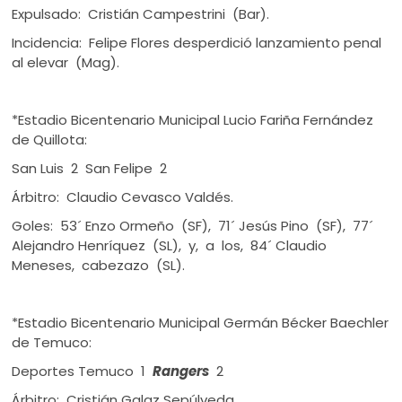
Expulsado: Cristián Campestrini (Bar).
Incidencia: Felipe Flores desperdició lanzamiento penal
al elevar (Mag).
*Estadio Bicentenario Municipal Lucio Fariña Fernández
de Quillota:
San Luis 2 San Felipe 2
Árbitro: Claudio Cevasco Valdés.
Goles: 53´ Enzo Ormeño (SF), 71´ Jesús Pino (SF), 77´
Alejandro Henríquez (SL), y, a los, 84´ Claudio
Meneses, cabezazo (SL).
*Estadio Bicentenario Municipal Germán Bécker Baechler
de Temuco:
Deportes Temuco 1
Rangers
2
Árbitro: Cristián Galaz Sepúlveda