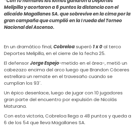
*Con 10 hombres los loínos ganaron a Deportes
ú
Melipilla y acortaron a 6 puntos la distancia con el
alicaído Magallanes SA. que sobrevive en la cima por la
gran campaña que cumplió en la I rueda del Torneo
Nacional del Ascenso.
En un dramático final,
Cobreloa
superó
1 x 0
al terco
Deportes Melipilla, en el cierre de la fecha 25.
El defensor
Jorge Espejo
-metido en el área-, metió un
cabezazo encima del arco luego que Brandon Cáceres
estrellara un remate en el travesaño cuando se
cumplían los 93´.
Un épico desenlace, luego de jugar con 10 jugadores
gran parte del encuentro por expulsión de Nicolás
Maturana.
Con esta victoria, Cobreloa llega a 48 puntos y queda a
6 de los 54 que lleva Magallanes SA.