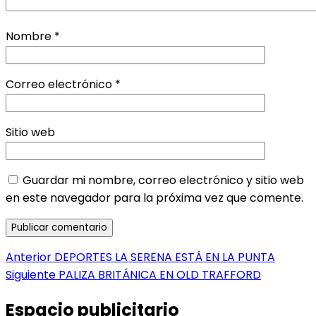
Nombre
*
Correo electrónico
*
Sitio web
Guardar mi nombre, correo electrónico y sitio web
en este navegador para la próxima vez que comente.
Navegación
Entrada
Anterior
DEPORTES LA SERENA ESTÁ EN LA PUNTA
anterior:
Entrada
Siguiente
PALIZA BRITÁNICA EN OLD TRAFFORD
de
siguiente:
entradas
Espacio publicitario