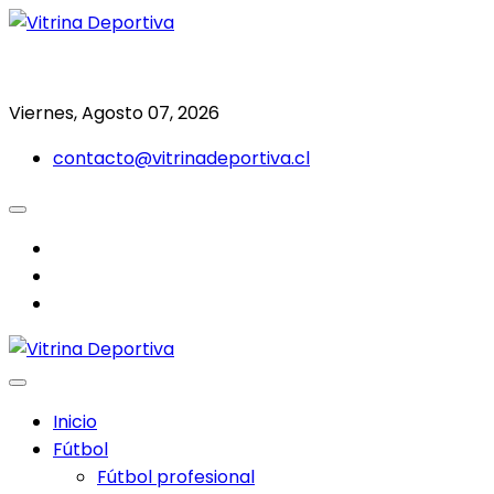
Saltar
al
Todo en deporte nacional e internacional
Vitrina Deportiva
contenido
Viernes, Agosto 07, 2026
contacto@vitrinadeportiva.cl
facebook
twitter
instagram
Inicio
Fútbol
Fútbol profesional