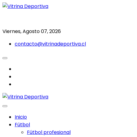
Saltar
al
Todo en deporte nacional e internacional
Vitrina Deportiva
contenido
Viernes, Agosto 07, 2026
contacto@vitrinadeportiva.cl
facebook
twitter
instagram
Inicio
Fútbol
Fútbol profesional