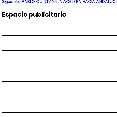
anterior:
Entrada
Siguiente
PABLO QUINTANILLA ACELERA HACIA ANDALUC
de
siguiente:
entradas
Espacio publicitario