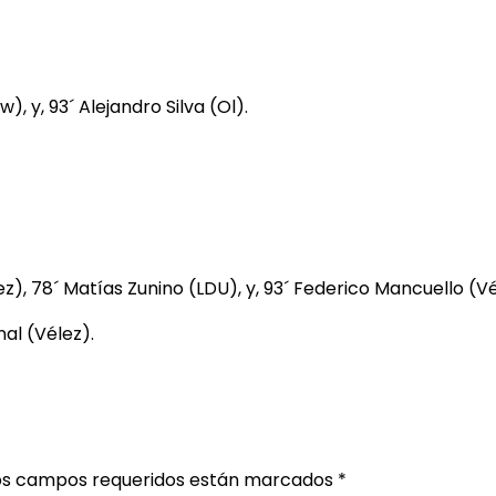
, y, 93´ Alejandro Silva (Ol).
), 78´ Matías Zunino (LDU), y, 93´ Federico Mancuello (Vé
al (Vélez).
os campos requeridos están marcados
*