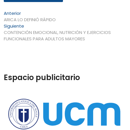
Navegación
Entrada
Anterior
anterior:
ARICA LO DEFINIÓ RÁPIDO
de
Entrada
Siguiente
entradas
siguiente:
CONTENCIÓN EMOCIONAL, NUTRICIÓN Y EJERCICIOS
FUNCIONALES PARA ADULTOS MAYORES
Espacio publicitario