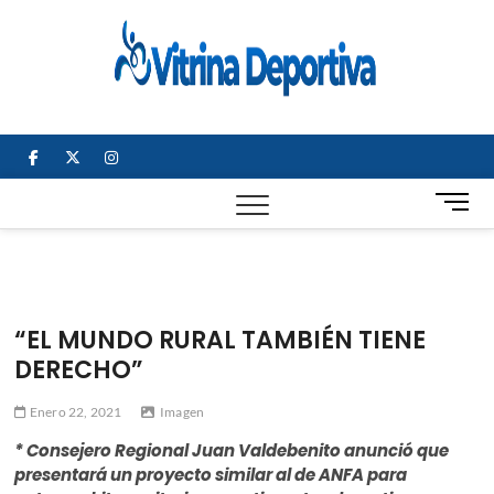
Saltar
al
Vitrin
TODO EN
contenido
DEPORTE
Depor
NACIONAL E
INTERNACIONAL
facebook
twitter
instagram
B
o
t
ó
n
d
“EL MUNDO RURAL TAMBIÉN TIENE
e
DERECHO”
m
e
Enero 22, 2021
Imagen
n
ú
* Consejero Regional Juan Valdebenito anunció que
presentará un proyecto similar al de ANFA para