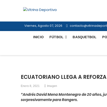
Saltar
al
Vitrina Dep
contenido
TODO EN DEPORTE NACIONAL E 
Viernes, Agosto 07, 2026
contacto@vitrinadeporti
INICIO
FÚTBOL
BASQUETBOL
PO
ECUATORIANO LLEGA A REFORZ
Enero 8, 2021
Imagen
*Andrés David Mena Montenegro de 20 años, juve
sorpresivamente para Rangers.