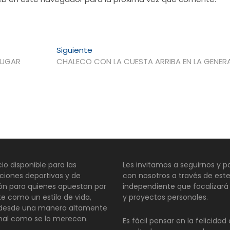
Entrada
Siguiente
siguiente:
LUGAR
CHALECO CON LA CUESTA ARRIBA EN LA GENER
io disponible para las
Les invitamos a seguirnos y pa
ciones deportivas y de
con nosotros a través de este
ión para quienes apuestan por
independiente que focalizará
te como un estilo de vida,
y proyectos personales.
 desde una manera altamente
nal como se lo merecen.
Es fácil pensar en la felicida