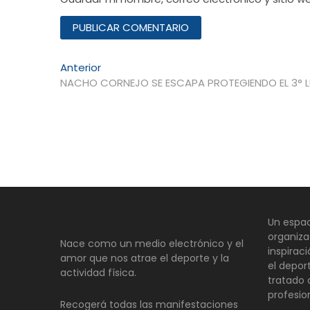
Navegación
Entrada
Anterior
anterior:
NACHO CORNEJO SE ESCAPA PROTEGIENDO EL 3° 
de
entradas
Un espac
organiza
Nace como un medio electrónico y el
inspirac
amor que nos atrae el deporte y la
el depor
actividad física.
tratado
profesio
Recogerá todas las manifestaciones