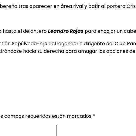
ibereño tras aparecer en área rival y batir al portero Cr
o hasta el delantero
Leandro Rojas
para encajar un cabez
 Cristián Sepúlveda-hijo del legendario dirigente del Clu
stirándose hacia su derecha para amagar las opciones del
os campos requeridos están marcados
*