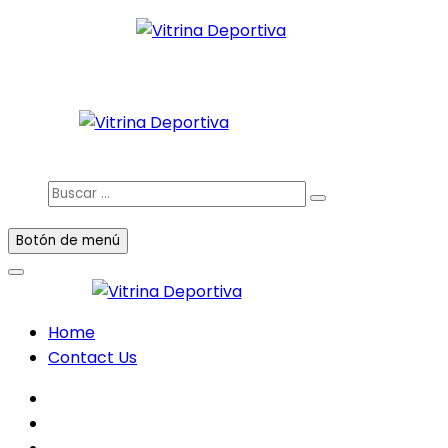
Saltar
al
Todo en deporte nacional e internacional
contenido
Vitrina Deportiva
facebook
twitter
instagram
Buscar
…
Botón de menú
Home
Contact Us
facebook
twitter
instagram