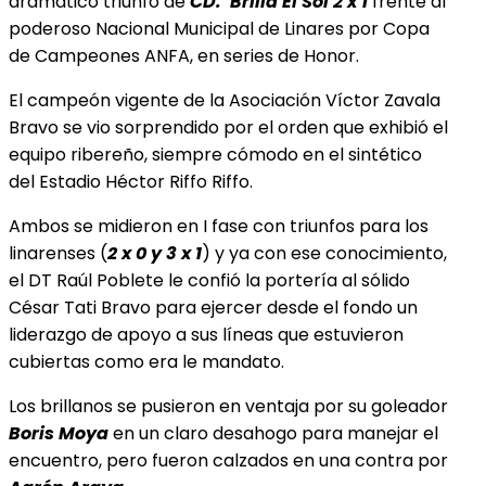
dramático triunfo de
CD. Brilla El Sol 2 x 1
frente al
poderoso Nacional Municipal de Linares por Copa
de Campeones ANFA, en series de Honor.
El campeón vigente de la Asociación Víctor Zavala
Bravo se vio sorprendido por el orden que exhibió el
equipo ribereño, siempre cómodo en el sintético
del Estadio Héctor Riffo Riffo.
Ambos se midieron en I fase con triunfos para los
linarenses (
2 x 0 y 3 x 1
) y ya con ese conocimiento,
el DT Raúl Poblete le confió la portería al sólido
César Tati Bravo para ejercer desde el fondo un
liderazgo de apoyo a sus líneas que estuvieron
cubiertas como era le mandato.
Los brillanos se pusieron en ventaja por su goleador
Boris Moya
en un claro desahogo para manejar el
encuentro, pero fueron calzados en una contra por