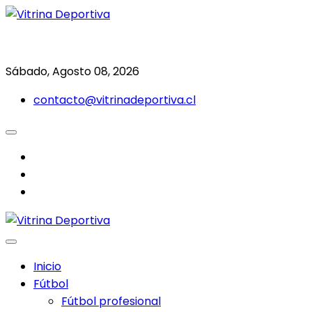
Saltar
al
Todo en deporte nacional e internacional
Vitrina Deportiva
contenido
Sábado, Agosto 08, 2026
contacto@vitrinadeportiva.cl
facebook
twitter
instagram
Inicio
Fútbol
Fútbol profesional