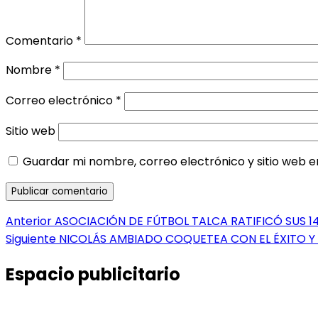
Comentario
*
Nombre
*
Correo electrónico
*
Sitio web
Guardar mi nombre, correo electrónico y sitio web 
Navegación
Entrada
Anterior
ASOCIACIÓN DE FÚTBOL TALCA RATIFICÓ SUS 1
anterior:
Entrada
Siguiente
NICOLÁS AMBIADO COQUETEA CON EL ÉXITO Y
de
siguiente:
entradas
Espacio publicitario