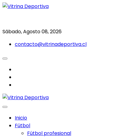
Saltar
al
Todo en deporte nacional e internacional
Vitrina Deportiva
contenido
Sábado, Agosto 08, 2026
contacto@vitrinadeportiva.cl
facebook
twitter
instagram
Inicio
Fútbol
Fútbol profesional