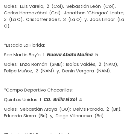
Goles: Luis Varela, 2 (Col), Sebastián León (Col),
Carlos Hormazábal (Col); Jonathan ´Chingao´ Lastra,
3 (La O), Cristoffer Sáez, 3 (La O) y, Joos Lindor (La
O).
*Estadio La Florida:
San Martín Boy´s 1
Nueva Abate Molina
5
Goles: Enzo Román (SMB); Isaías Valdés, 2 (NAM),
Felipe Muñoz, 2 (NAM) y, Denín Vergara (NAM).
*Campo Deportivo Chacarillas:
Quintas Unidas 1
CD. Brilla El Sol
4
Goles: Sebastián Araya (QU); Deivis Parada, 2 (Bri),
Eduardo Sierra (Bri) y, Diego Villanueva (Bri).