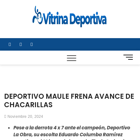
Saltar
al
Vitrin
TODO EN
contenido
DEPORTE
Depor
NACIONAL E
INTERNACIONA
facebook
twitter
instagram
B
o
t
ó
n
d
DEPORTIVO MAULE FRENA AVANCE DE
e
CHACARILLAS
m
e
Noviembre 20, 2024
n
ú
Pese a la derrota 4 x 7 ante el campeón, Deportivo
La Obra, su escolta Eduardo Columba Ramírez