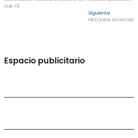
de
SUB-15
entradas
Entrada
Siguiente
siguiente:
MEZQUINA IGUALDAD
Espacio publicitario