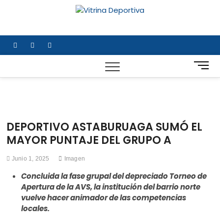
Saltar
al
Vitrina
TODO EN DEPORTE
contenido
NACIONAL E
Deportiv
INTERNACIONAL
facebook
twitter
instagram
B
o
t
ó
n
d
DEPORTIVO ASTABURUAGA SUMÓ EL
e
MAYOR PUNTAJE DEL GRUPO A
m
e
Junio 1, 2025
Imagen
n
ú
Concluida la fase grupal del depreciado Torneo de
Apertura de la AVS, la institución del barrio norte
vuelve hacer animador de las competencias
locales.