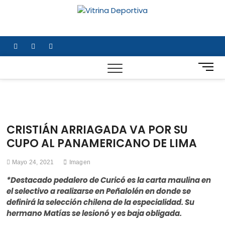
Saltar
al
Vitrina
TODO EN DEPORTE
contenido
NACIONAL E
Deportiv
INTERNACIONAL
facebook
twitter
instagram
B
o
t
ó
n
d
CRISTIÁN ARRIAGADA VA POR SU
e
CUPO AL PANAMERICANO DE LIMA
m
e
Mayo 24, 2021
Imagen
n
ú
*Destacado pedalero de Curicó es la carta maulina en
el selectivo a realizarse en Peñalolén en donde se
definirá la selección chilena de la especialidad. Su
hermano Matías se lesionó y es baja obligada.