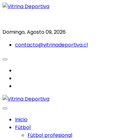
Saltar
al
Todo en deporte nacional e internacional
Vitrina Deportiva
contenido
Domingo, Agosto 09, 2026
contacto@vitrinadeportiva.cl
facebook
twitter
instagram
Inicio
Fútbol
Fútbol profesional