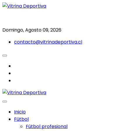
Saltar
al
Todo en deporte nacional e internacional
Vitrina Deportiva
contenido
Domingo, Agosto 09, 2026
contacto@vitrinadeportiva.cl
facebook
twitter
instagram
Inicio
Fútbol
Fútbol profesional