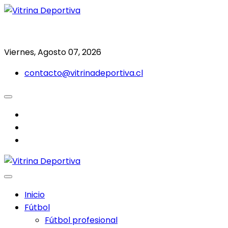
Saltar
al
Todo en deporte nacional e internacional
Vitrina Deportiva
contenido
Viernes, Agosto 07, 2026
contacto@vitrinadeportiva.cl
facebook
twitter
instagram
Inicio
Fútbol
Fútbol profesional