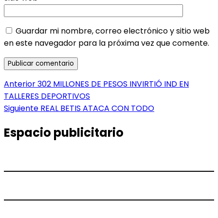
Guardar mi nombre, correo electrónico y sitio web
en este navegador para la próxima vez que comente.
Navegación
Entrada
Anterior
302 MILLONES DE PESOS INVIRTIÓ IND EN
anterior:
TALLERES DEPORTIVOS
de
Entrada
Siguiente
REAL BETIS ATACA CON TODO
entradas
siguiente:
Espacio publicitario