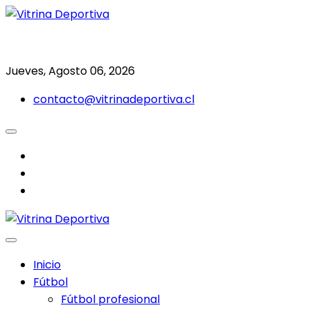
Saltar
al
Todo en deporte nacional e internacional
Vitrina Deportiva
contenido
Jueves, Agosto 06, 2026
contacto@vitrinadeportiva.cl
facebook
twitter
instagram
Inicio
Fútbol
Fútbol profesional