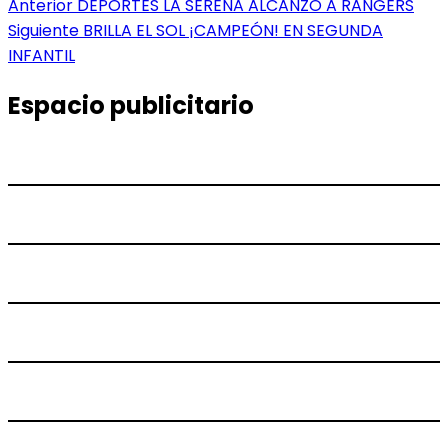
Navegación
Entrada
Anterior
DEPORTES LA SERENA ALCANZÓ A RANGERS
anterior:
Entrada
Siguiente
BRILLA EL SOL ¡CAMPEÓN! EN SEGUNDA
de
siguiente:
INFANTIL
entradas
Espacio publicitario