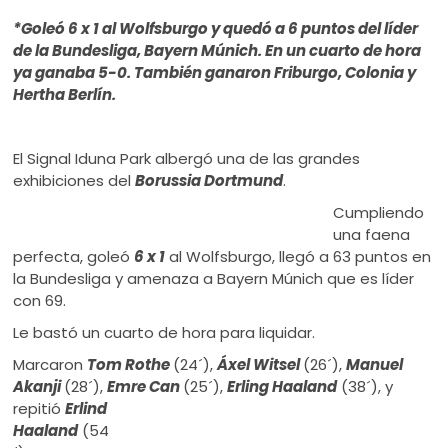
ú
*Goleó 6 x 1 al Wolfsburgo y quedó a 6 puntos del líder
de la Bundesliga, Bayern Múnich. En un cuarto de hora
ya ganaba 5-0. También ganaron Friburgo, Colonia y
Hertha Berlín.
El Signal Iduna Park albergó una de las grandes
exhibiciones del
Borussia Dortmund
.
Cumpliendo
una faena
perfecta, goleó
6 x 1
al Wolfsburgo, llegó a 63 puntos en
la Bundesliga y amenaza a Bayern Múnich que es líder
con 69.
Le bastó un cuarto de hora para liquidar.
Marcaron
Tom Rothe
(24´),
Áxel Witsel
(26´),
Manuel
Akanji
(28´),
Emre Can
(25´),
Erling
Haaland
(38´), y
repitió
Erlind
Haaland
(54