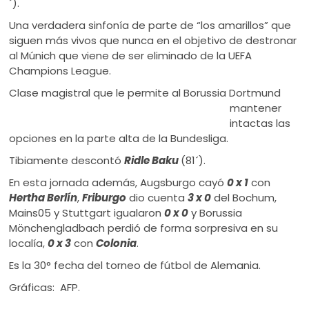
´).
Una verdadera sinfonía de parte de “los amarillos” que
siguen más vivos que nunca en el objetivo de destronar
al Múnich que viene de ser eliminado de la UEFA
Champions League.
Clase magistral que le permite al Borussia
Dortmund
mantener
intactas las
opciones en la parte alta de la Bundesliga.
Tibiamente descontó
Ridle Baku
(81´).
En esta jornada además, Augsburgo cayó
0 x 1
con
Hertha Berlín
,
Friburgo
dio cuenta
3 x 0
del Bochum,
Mains05 y Stuttgart igualaron
0 x 0
y Borussia
Mönchengladbach perdió de forma sorpresiva en su
localía,
0 x 3
con
Colonia
.
Es la 30° fecha del torneo de fútbol de Alemania.
Gráficas: AFP.