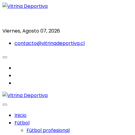
Saltar
al
Todo en deporte nacional e internacional
Vitrina Deportiva
contenido
Viernes, Agosto 07, 2026
contacto@vitrinadeportiva.cl
facebook
twitter
instagram
Inicio
Fútbol
Fútbol profesional