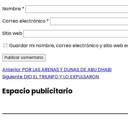
Nombre
*
Correo electrónico
*
Sitio web
Guardar mi nombre, correo electrónico y sitio web 
Navegación
Entrada
Anterior
POR LAS ARENAS Y DUNAS DE ABU DHABI
anterior:
Entrada
Siguiente
DIO EL TRIUNFO Y LO EXPULSARON
de
siguiente:
entradas
Espacio publicitario