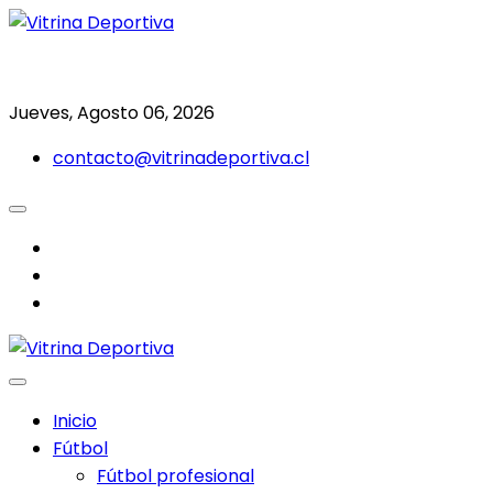
Saltar
al
Todo en deporte nacional e internacional
Vitrina Deportiva
contenido
Jueves, Agosto 06, 2026
contacto@vitrinadeportiva.cl
facebook
twitter
instagram
Inicio
Fútbol
Fútbol profesional