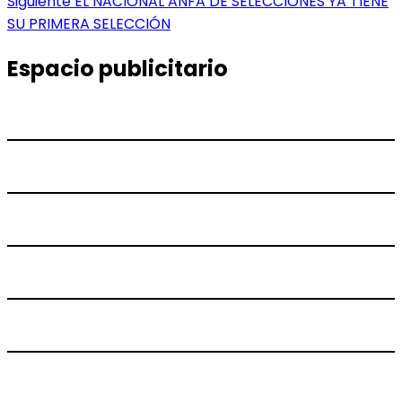
Entrada
Siguiente
EL NACIONAL ANFA DE SELECCIONES YA TIENE
entradas
siguiente:
SU PRIMERA SELECCIÓN
Espacio publicitario