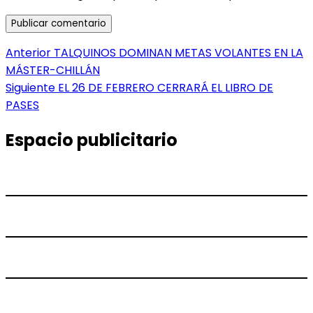
Navegación
Entrada
Anterior
TALQUINOS DOMINAN METAS VOLANTES EN LA
anterior:
MÁSTER-CHILLÁN
de
Entrada
Siguiente
EL 26 DE FEBRERO CERRARÁ EL LIBRO DE
entradas
siguiente:
PASES
Espacio publicitario