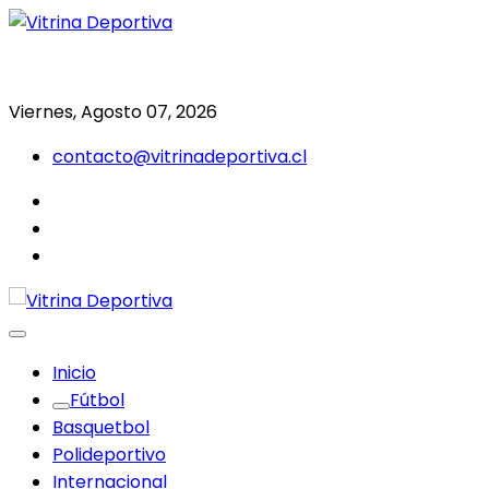
Saltar
al
Todo en deporte nacional e internacional
Vitrina Deportiva
contenido
Viernes, Agosto 07, 2026
contacto@vitrinadeportiva.cl
facebook
twitter
instagram
Inicio
Fútbol
Basquetbol
Polideportivo
Internacional